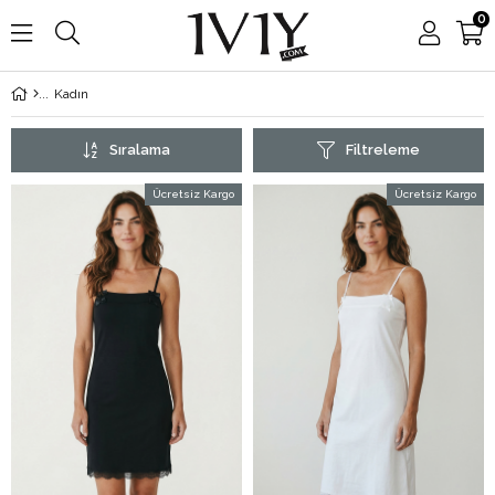
0
Kadın
Sıralama
Filtreleme
Ücretsiz Kargo
Ücretsiz Kargo