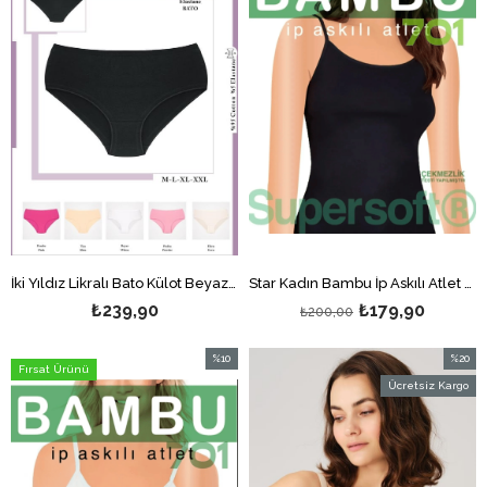
İki Yıldız Likralı Bato Külot Beyaz 3'lü
Star Kadın Bambu İp Askılı Atlet Siyah
₺239,90
₺179,90
₺200,00
%10
%20
Fırsat Ürünü
İndirim
İndirim
Ücretsiz Kargo
%10İndirim
%20İndi