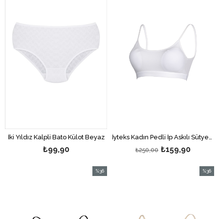
%36İndi
İki Yıldız Kalpli Bato Külot Beyaz
İyteks Kadın Pedli İp Askılı Sütyen Beyaz
₺99,90
₺159,90
₺250,00
%36
%36
İndirim
İndirim
%36İndirim
%36İndi