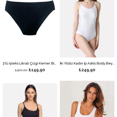
3'lü İyteks Likralı Çizgi Kemer Bikini Külot Siyah
İki Yıldız Kadın İp Askılı Body Beyaz
₺149,90
₺249,90
₺300,00