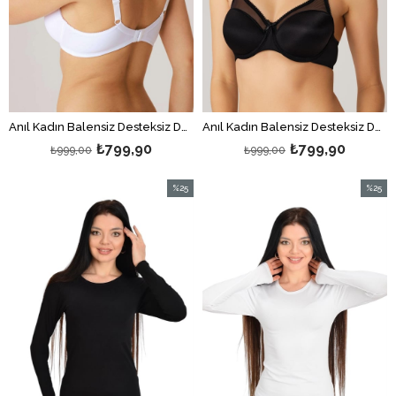
Anıl Kadın Balensiz Desteksiz Dolgusuz Toparlayıcı Süngerli Sütyen Beyaz
Anıl Kadın Balensiz Desteksiz Dolgusuz Toparlayıcı Süngerli Sütyen Siyah
₺799,90
₺799,90
₺999,00
₺999,00
%25
%25
İndirim
İndirim
%25İndirim
%25İndi