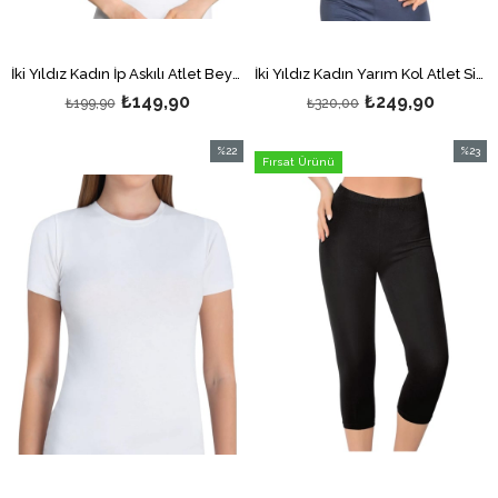
İki Yıldız Kadın İp Askılı Atlet Beyaz
İki Yıldız Kadın Yarım Kol Atlet Siyah
₺149,90
₺249,90
₺199,90
₺320,00
%22
%23
Fırsat Ürünü
İndirim
İndirim
%22İndirim
%23İndi