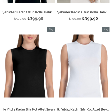
Şahinler Kadın Uzun Kollu Balıkçı Yaka Body Siyah
Şahinler Kadın Uzun Kollu Balıkçı Yaka Body Beyaz
₺399,90
₺399,90
₺500,00
₺500,00
%23
%23
İndirim
İndirim
%23İndirim
%23İndi
İki Yıldız Kadın Sıfır Kol Atlet Siyah
İki Yıldız Kadın Sıfır Kol Atlet Beyaz