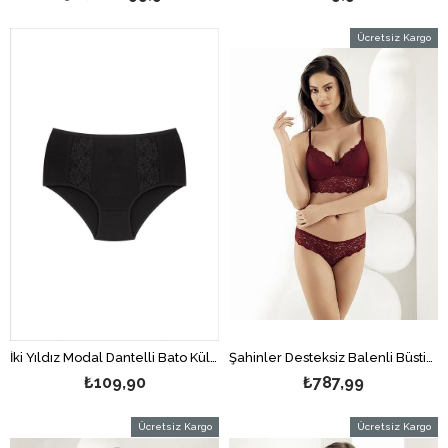
Ücretsiz Kargo
İki Yıldız Modal Dantelli Bato Külot Siyah
Şahinler Desteksiz Balenli Büstiyer Takım Bordo MB12100-B
₺109,90
₺787,99
Ücretsiz Kargo
Ücretsiz Kargo