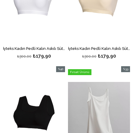
İyteks Kadın Pedli Kalın Askılı Sütyen Beyaz
İyteks Kadın Pedli Kalın Askılı Sütyen Ten
₺179,90
₺179,90
₺300,00
₺300,00
%40
%33
Fırsat Ürünü
İndirim
İndirim
%40İndirim
%33İndi