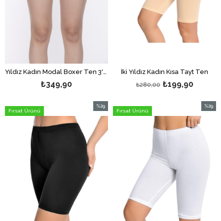
Yıldız Kadın Modal Boxer Ten 3'lü
İki Yıldız Kadın Kısa Tayt Ten
₺349,90
₺199,90
₺280,00
%29
%29
Fırsat Ürünü
Fırsat Ürünü
İndirim
İndirim
%29İndirim
%29İndi