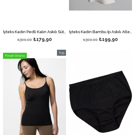
İyteks Kadın Pedli Kalın Askılı Sütyen Siyah
İyteks Kadın Bambu İp Askılı Atlet Beyaz
₺179,90
₺199,90
₺300,00
₺300,00
%33
Fırsat Ürünü
İndirim
%33İndirim