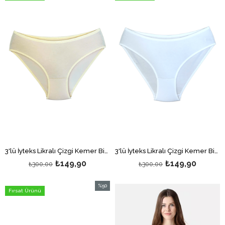
İndirim
İndirim
%50İndirim
%50İndi
3'lü İyteks Likralı Çizgi Kemer Bikini Külot Ten
3'lü İyteks Likralı Çizgi Kemer Bikini Külot Beyaz
₺149,90
₺149,90
₺300,00
₺300,00
%50
Fırsat Ürünü
İndirim
%50İndirim