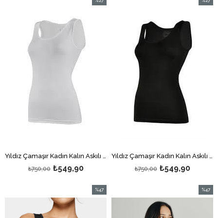
%27
%27
İndirim
İndirim
%27İndirim
%27İndi
Yıldız Çamaşır Kadın Kalın Askılı Atlet Beyaz 3'lü
Yıldız Çamaşır Kadın Kalın Askılı Atlet Siyah 3'lü
₺549,90
₺549,90
₺750,00
₺750,00
%47
%47
İndirim
İndirim
%47İndirim
%47İndi