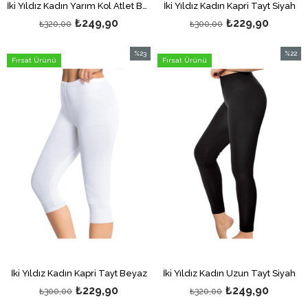
İki Yıldız Kadın Yarım Kol Atlet Beyaz
İki Yıldız Kadın Kapri Tayt Siyah
₺249,90
₺229,90
₺320,00
₺300,00
%23
%22
Fırsat Ürünü
Fırsat Ürünü
İndirim
İndirim
%23İndirim
%22İndi
İki Yıldız Kadın Kapri Tayt Beyaz
İki Yıldız Kadın Uzun Tayt Siyah
₺229,90
₺249,90
₺300,00
₺320,00