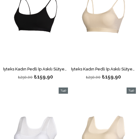
İyteks Kadın Pedli İp Askılı Sütyen Siyah
İyteks Kadın Pedli İp Askılı Sütyen Ten
₺159,90
₺159,90
₺250,00
₺250,00
%40
%40
İndirim
İndirim
%40İndirim
%40İndi