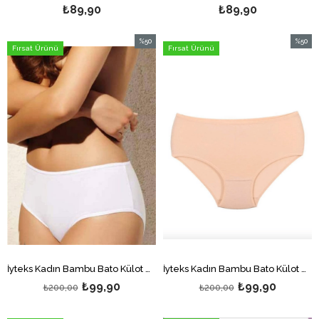
₺89,90
₺89,90
%50
%50
Fırsat Ürünü
Fırsat Ürünü
İndirim
İndirim
%50İndirim
%50İndi
İyteks Kadın Bambu Bato Külot Beyaz
İyteks Kadın Bambu Bato Külot Ten
₺99,90
₺99,90
₺200,00
₺200,00