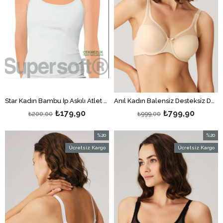
Star Kadın Bambu İp Askılı Atlet Beyaz
Anıl Kadın Balensiz Desteksiz Dolgusuz Toparlayıcı Süngerli Sütyen Ten
₺179,90
₺799,90
₺200,00
₺999,00
%20
%20
İndirim
İndirim
Ücretsiz Kargo
Ücretsiz Kargo
%20İndirim
%20İndi