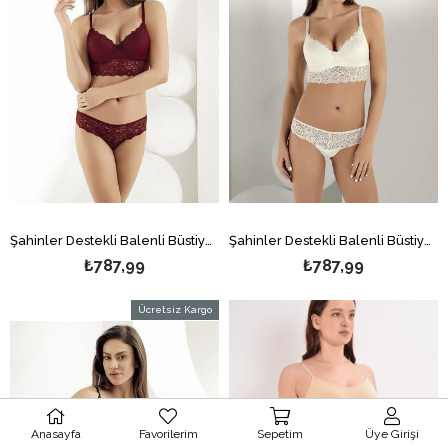
Şahinler Destekli Balenli Büstiyer Takım Bordo MB12100-D
Şahinler Destekli Balenli Büstiyer Takım Ekru MB12100-D
₺787,99
₺787,99
Ücretsiz Kargo
Anasayfa
Favorilerim
Sepetim
Üye Girişi