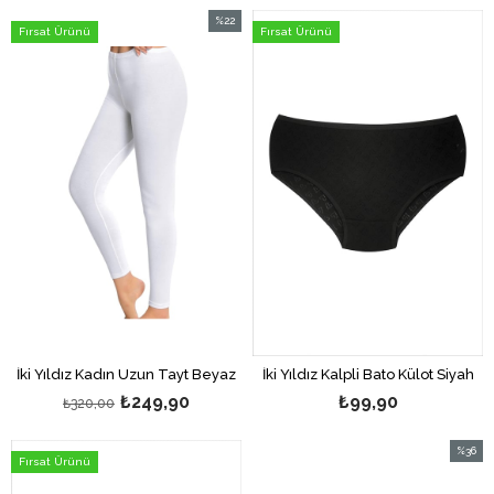
%22
Fırsat Ürünü
Fırsat Ürünü
İndirim
%22İndirim
İki Yıldız Kadın Uzun Tayt Beyaz
İki Yıldız Kalpli Bato Külot Siyah
₺249,90
₺99,90
₺320,00
%36
Fırsat Ürünü
İndirim