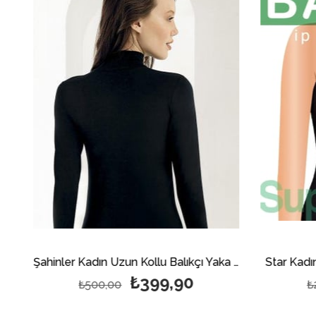
Şahinler Kadın Uzun Kollu Balıkçı Yaka Body Beyaz
Şahinler Kadın Uzun Kollu Balıkçı Yaka Body Siyah
Star Kadın
₺399,90
₺500,00
₺