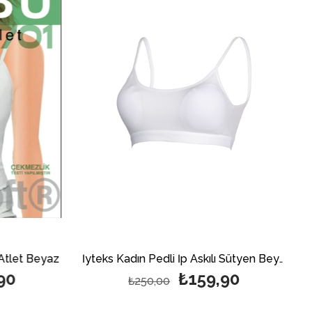
Atlet Beyaz
İyteks Kadın Pedli İp Askılı Sütyen Beyaz
90
₺159,90
₺250,00