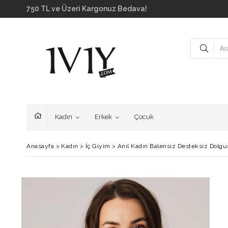
750 TL ve Üzeri Kargonuz Bedava!
Kadın
Erkek
Çocuk
Anasayfa
>
Kadın
>
İç Giyim
>
Anıl Kadın Balensiz Desteksiz Dolgu