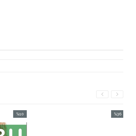
%10
%36
İndirim
İndirim
%10İndirim
%36İndirim