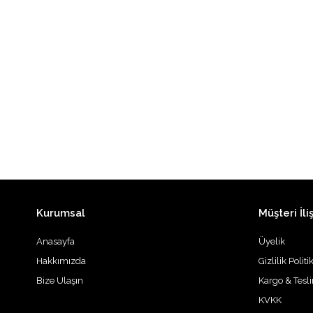
Kurumsal
Müşteri İliş
Anasayfa
Üyelik
Hakkımızda
Gizlilik Politi
Bize Ulaşın
Kargo & Tesl
KVKK