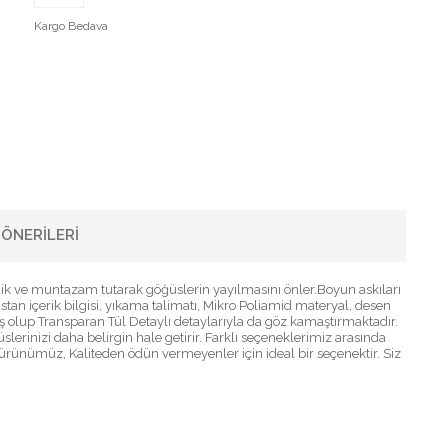
Kargo Bedava
ÖNERILERI
ik ve muntazam tutarak göğüslerin yayılmasını önler.Boyun askıları
astan içerik bilgisi, yıkama talimatı, Mikro Poliamid materyal, desen
iş olup Transparan Tül Detaylı detaylarıyla da göz kamaştırmaktadır.
erinizi daha belirgin hale getirir. Farklı seçeneklerimiz arasında
 ürünümüz, Kaliteden ödün vermeyenler için ideal bir seçenektir. Siz