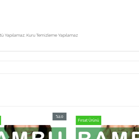
Ütü Yapılamaz; Kuru Temizleme Yapılamaz
%10
Fırsat Ürünü
İndirim
%10İndirim