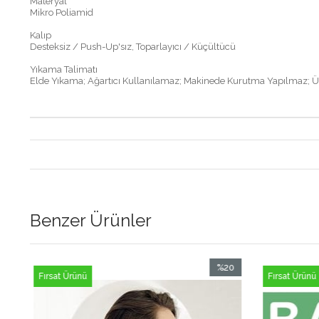
Materyal
Mikro Poliamid
Kalıp
Desteksiz / Push-Up'sız, Toparlayıcı / Küçültücü
Yıkama Talimatı
Elde Yıkama; Ağartıcı Kullanılamaz; Makinede Kurutma Yapılmaz; 
Benzer Ürünler
0
%20
Fırsat Ürünü
Fırsat Ürünü
im
İndirim
ndirim
%20İndirim