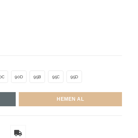
0C
90D
95B
95C
95D