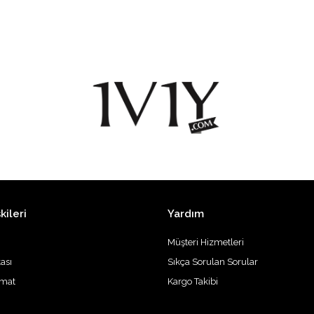
kileri
Yardım
Müşteri Hizmetleri
kası
Sıkça Sorulan Sorular
imat
Kargo Takibi