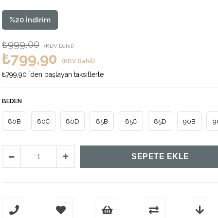
%
20
İndirim
₺999,00
(KDV Dahil)
₺799,90
(KDV Dahil)
₺799,90
`den başlayan taksitlerle
BEDEN
80B
80C
80D
85B
85C
85D
90B
9