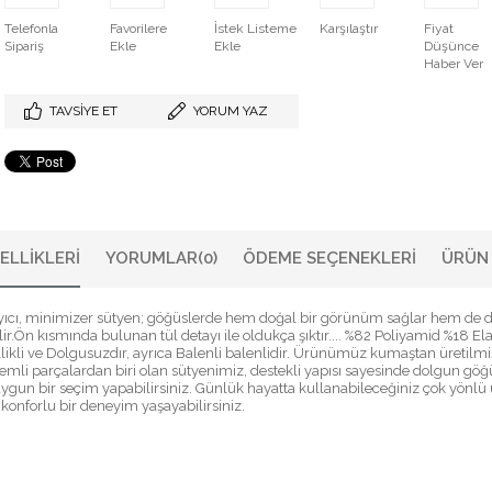
Telefonla
Favorilere
İstek Listeme
Karşılaştır
Fiyat
Sipariş
Ekle
Ekle
Düşünce
Haber Ver
TAVSIYE ET
YORUM YAZ
ELLIKLERI
YORUMLAR
(0)
ÖDEME SEÇENEKLERI
ÜRÜN 
ayıcı, minimizer sütyen; göğüslerde hem doğal bir görünüm sağlar hem de d
ilir.Ön kısmında bulunan tül detayı ile oldukça şıktır.... %82 Poliyamid %18 El
llikli ve Dolgusuzdır, ayrıca Balenli balenlidir. Ürünümüz kumaştan üretilm
li parçalardan biri olan sütyenimiz, destekli yapısı sayesinde dolgun göğüsl
uygun bir seçim yapabilirsiniz. Günlük hayatta kullanabileceğiniz çok yönlü
 konforlu bir deneyim yaşayabilirsiniz.