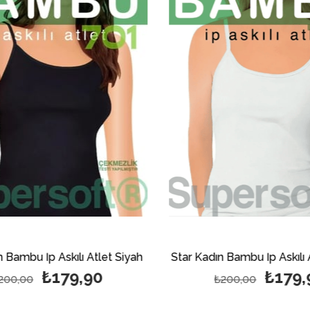
 Bambu İp Askılı Atlet Siyah
Star Kadın Bambu İp Askılı 
₺179,90
₺179,
200,00
₺200,00