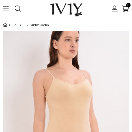
0
İki Yıldız Kadın İp Askılı Body Ten