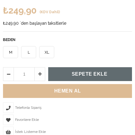
₺249,90
(KDV Dahil)
₺249,90
`den başlayan taksitlerle
BEDEN
M
L
XL
Telefonla Sipariş
Favorilere Ekle
İstek Listeme Ekle